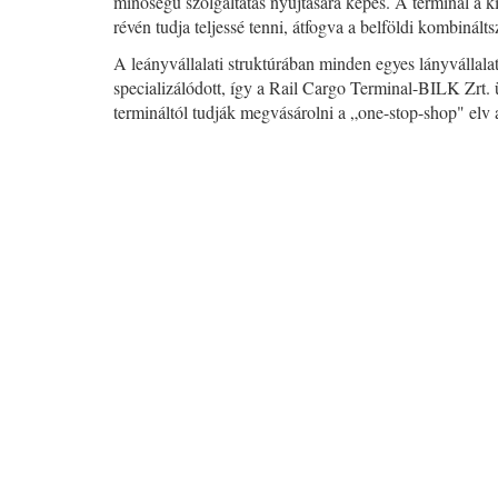
minőségű szolgáltatás nyújtására képes. A terminál a kia
révén tudja teljessé tenni, átfogva a belföldi kombinálts
A leányvállalati struktúrában minden egyes lányvállalat 
specializálódott, így a Rail Cargo Terminal-BILK Zrt. üg
termináltól tudják megvásárolni a „one-stop-shop" elv 