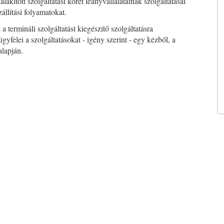
lakított szolgáltatási körét leányvállalatainak szolgáltatásai
zállítási folyamatokat.
a termináli szolgáltatást kiegészítő szolgáltatásra
yfelei a szolgáltatásokat - igény szerint - egy kézből, a
alapján.