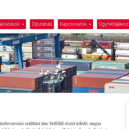
n Toggle
Dropdown Toggle
Dropdown Toggl
áltatások
Díjszabás
Kapcsolatok
Ügyféltájéko
fuvarozási szállítási lánc belföldi részét lefedő, magas