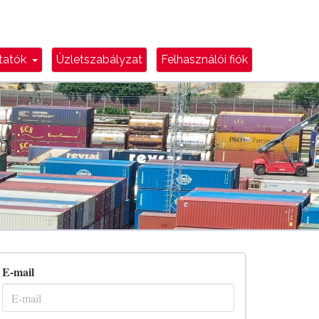
e
Dropdown Toggle
ztatók
Üzletszabályzat
Felhasználói fiók
E-mail