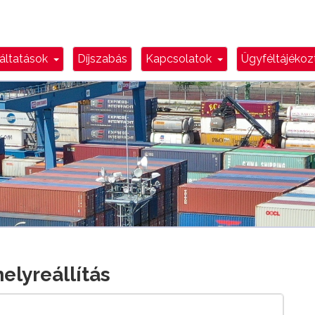
n Toggle
Dropdown Toggle
Dropdown Toggl
áltatások
Díjszabás
Kapcsolatok
Ügyféltájéko
helyreállítás