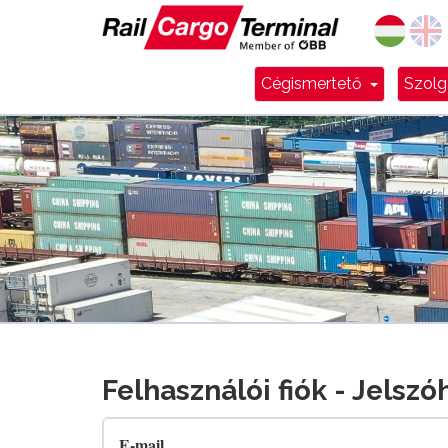
Dropdow
Cégismertető
Szolg
Felhasználói fiók - Jelszó
E-mail