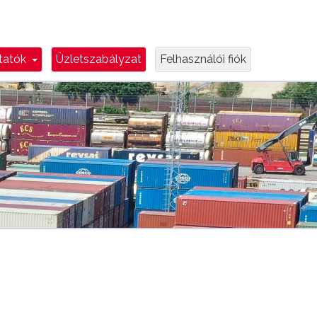
e
Dropdown Toggle
ztatók
Üzletszabályzat
Felhasználói fiók