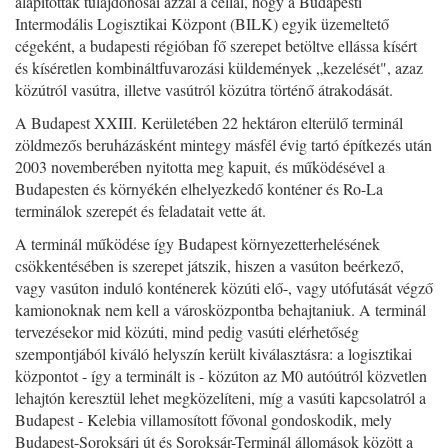
alapították tulajdonosai azzal a céllal, hogy a Budapesti
Intermodális Logisztikai Központ (BILK) egyik üzemeltető
cégeként, a budapesti régióban fő szerepet betöltve ellássa kísért
és kíséretlen kombináltfuvarozási küldemények „kezelését", azaz
közútról vasútra, illetve vasútról közútra történő átrakodását.
A Budapest XXIII. Kerületében 22 hektáron elterülő terminál
zöldmezős beruházásként mintegy másfél évig tartó építkezés után
2003 novemberében nyitotta meg kapuit, és működésével a
Budapesten és környékén elhelyezkedő konténer és Ro-La
terminálok szerepét és feladatait vette át.
A terminál működése így Budapest környezetterhelésének
csökkentésében is szerepet játszik, hiszen a vasúton beérkező,
vagy vasúton induló konténerek közúti elő-, vagy utófutását végző
kamionoknak nem kell a városközpontba behajtaniuk. A terminál
tervezésekor mid közúti, mind pedig vasúti elérhetőség
szempontjából kiváló helyszín került kiválasztásra: a logisztikai
központot - így a terminált is - közúton az M0 autóútról közvetlen
lehajtón keresztül lehet megközelíteni, míg a vasúti kapcsolatról a
Budapest - Kelebia villamosított fővonal gondoskodik, mely
Budapest-Soroksári út és Soroksár-Terminál állomások között a