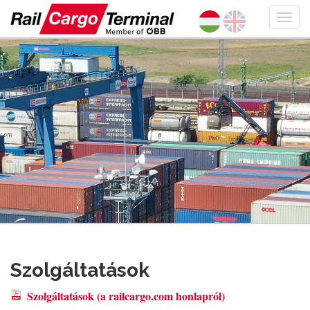
Szolgáltatások
Szolgáltatások (a railcargo.com honlapról)