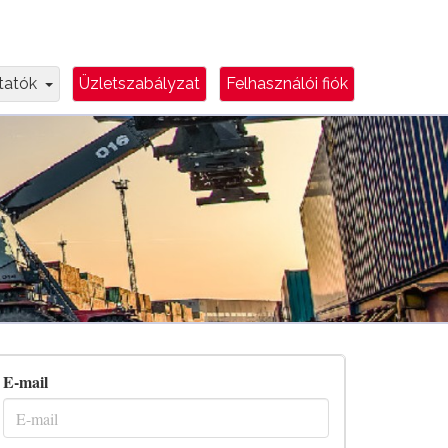
e
Dropdown Toggle
ztatók
Üzletszabályzat
Felhasználói fiók
E-mail