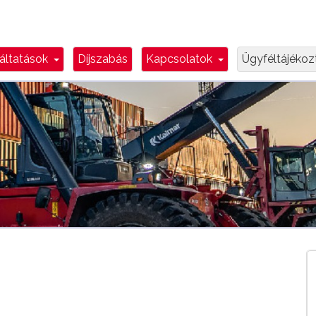
n Toggle
Dropdown Toggle
Dropdown Toggl
áltatások
Díjszabás
Kapcsolatok
Ügyféltájéko