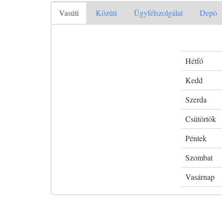
Vasúti
Közúti
Ügyfélszolgálat
Depó
Hétfő
Kedd
Szerda
Csütörtök
Péntek
Szombat
Vasárnap