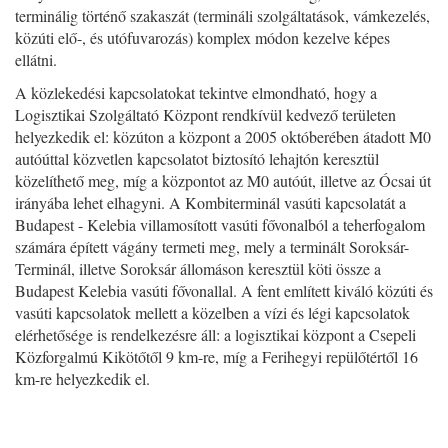
terminálig történő szakaszát (termináli szolgáltatások, vámkezelés,
közúti elő-, és utófuvarozás) komplex módon kezelve képes
ellátni.
A közlekedési kapcsolatokat tekintve elmondható, hogy a
Logisztikai Szolgáltató Központ rendkívül kedvező területen
helyezkedik el: közúton a központ a 2005 októberében átadott M0
autóúttal közvetlen kapcsolatot biztosító lehajtón keresztül
közelíthető meg, míg a központot az M0 autóút, illetve az Ócsai út
irányába lehet elhagyni. A Kombiterminál vasúti kapcsolatát a
Budapest - Kelebia villamosított vasúti fővonalból a teherfogalom
számára épített vágány termeti meg, mely a terminált Soroksár-
Terminál, illetve Soroksár állomáson keresztül köti össze a
Budapest Kelebia vasúti fővonallal. A fent említett kiváló közúti és
vasúti kapcsolatok mellett a közelben a vízi és légi kapcsolatok
elérhetősége is rendelkezésre áll: a logisztikai központ a Csepeli
Közforgalmú Kikötőtől 9 km-re, míg a Ferihegyi repülőtértől 16
km-re helyezkedik el.