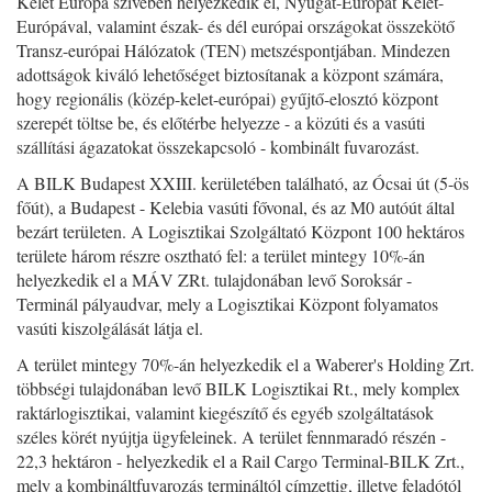
Kelet Európa szívében helyezkedik el, Nyugat-Európát Kelet-
Európával, valamint észak- és dél európai országokat összekötő
Transz-európai Hálózatok (TEN) metszéspontjában. Mindezen
adottságok kiváló lehetőséget biztosítanak a központ számára,
hogy regionális (közép-kelet-európai) gyűjtő-elosztó központ
szerepét töltse be, és előtérbe helyezze - a közúti és a vasúti
szállítási ágazatokat összekapcsoló - kombinált fuvarozást.
A BILK Budapest XXIII. kerületében található, az Ócsai út (5-ös
főút), a Budapest - Kelebia vasúti fővonal, és az M0 autóút által
bezárt területen. A Logisztikai Szolgáltató Központ 100 hektáros
területe három részre osztható fel: a terület mintegy 10%-án
helyezkedik el a MÁV ZRt. tulajdonában levő Soroksár -
Terminál pályaudvar, mely a Logisztikai Központ folyamatos
vasúti kiszolgálását látja el.
A terület mintegy 70%-án helyezkedik el a Waberer's Holding Zrt.
többségi tulajdonában levő BILK Logisztikai Rt., mely komplex
raktárlogisztikai, valamint kiegészítő és egyéb szolgáltatások
széles körét nyújtja ügyfeleinek. A terület fennmaradó részén -
22,3 hektáron - helyezkedik el a Rail Cargo Terminal-BILK Zrt.,
mely a kombináltfuvarozás termináltól címzettig, illetve feladótól