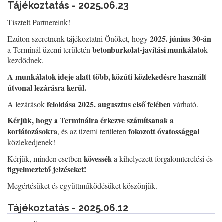
Tájékoztatás - 2025.06.23
Tisztelt Partnereink!
2025. június 30-án
Ezúton szeretnénk tájékoztatni Önöket, hogy
betonburkolat-javítási munkálato
a Terminál üzemi területén
k
kezdődnek.
A munkálatok ideje alatt több, közúti közlekedésre használt
útvonal lezárásra kerül.
feloldása 2025. augusztus első felében
A lezárások
várható.
Kérjük, hogy a Terminálra érkezve számítsanak a
korlátozásokra
fokozott óvatossággal
, és az üzemi területen
közlekedjenek!
kövessék
Kérjük, minden esetben
a kihelyezett forgalomterelési és
figyelmeztető jelzéseket!
Megértésüket és együttműködésüket köszönjük.
Tájékoztatás - 2025.06.12