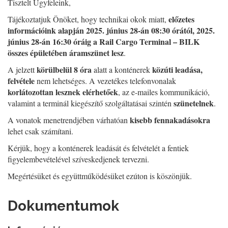
Tisztelt Ügyfeleink,
előzetes
Tájékoztatjuk Önöket, hogy technikai okok miatt,
információink alapján 2025. június 28-án 08:30 órától, 2025.
június 28-án 16:30 óráig a Rail Cargo Terminal – BILK
összes épületében áramszünet lesz
.
körülbelül 8 óra
közúti leadása,
A jelzett
alatt a konténerek
felvétele
nem lehetséges. A vezetékes telefonvonalak
korlátozottan lesznek elérhetőek
, az e-mailes kommunikáció,
szünetelnek
valamint a terminál kiegészítő szolgáltatásai szintén
.
kisebb fennakadásokra
A vonatok menetrendjében várhatóan
lehet csak számítani.
Kérjük, hogy a konténerek leadását és felvételét a fentiek
figyelembevételével szíveskedjenek tervezni.
Megértésüket és együttműködésüket ezúton is köszönjük.
Dokumentumok