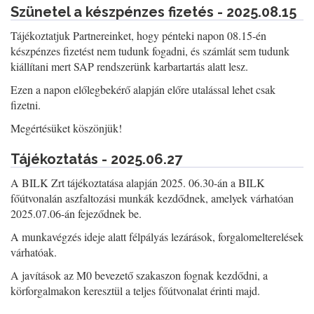
Szünetel a készpénzes fizetés - 2025.08.15
Tájékoztatjuk Partnereinket, hogy pénteki napon 08.15-én
készpénzes fizetést nem tudunk fogadni, és számlát sem tudunk
kiállítani mert SAP rendszerünk karbartartás alatt lesz.
Ezen a napon előlegbekérő alapján előre utalással lehet csak
fizetni.
Megértésüket köszönjük!
Tájékoztatás - 2025.06.27
A BILK Zrt tájékoztatása alapján 2025. 06.30-án a BILK
főútvonalán aszfaltozási munkák kezdődnek, amelyek várhatóan
2025.07.06-án fejeződnek be.
A munkavégzés ideje alatt félpályás lezárások, forgalomelterelések
várhatóak.
A javítások az M0 bevezető szakaszon fognak kezdődni, a
körforgalmakon keresztül a teljes főútvonalat érinti majd.