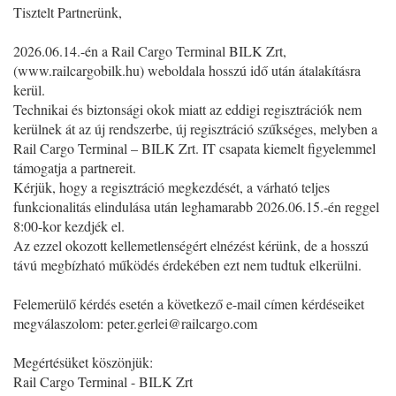
Tisztelt Partnerünk,
2026.06.14.-én a Rail Cargo Terminal BILK Zrt,
(www.railcargobilk.hu) weboldala hosszú idő után átalakításra
kerül.
Technikai és biztonsági okok miatt az eddigi regisztrációk nem
kerülnek át az új rendszerbe, új regisztráció szűkséges, melyben a
Rail Cargo Terminal – BILK Zrt. IT csapata kiemelt figyelemmel
támogatja a partnereit.
Kérjük, hogy a regisztráció megkezdését, a várható teljes
funkcionalitás elindulása után leghamarabb 2026.06.15.-én reggel
8:00-kor kezdjék el.
Az ezzel okozott kellemetlenségért elnézést kérünk, de a hosszú
távú megbízható működés érdekében ezt nem tudtuk elkerülni.
Felemerülő kérdés esetén a következő e-mail címen kérdéseiket
megválaszolom:
peter.gerlei@railcargo.com
Megértésüket köszönjük:
Rail Cargo Terminal - BILK Zrt