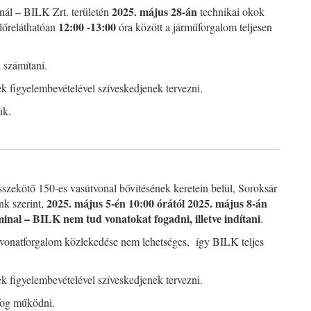
2025. május 28-án
nál – BILK Zrt. területén
technikai okok
12:00 -13:00
lőreláthatóan
óra között a járműforgalom teljesen
 számítani.
iek figyelembevételével szíveskedjenek tervezni.
ük.
szekötő 150-es vasútvonal bővítésének keretein belül, Soroksár
2025. május 5-én 10:00 órától 2025. május 8-án
nk szerint,
inal – BILK nem tud vonatokat fogadni, illetve indítani
.
a vonatforgalom közlekedése nem lehetséges, így BILK teljes
iek figyelembevételével szíveskedjenek tervezni.
 fog működni.