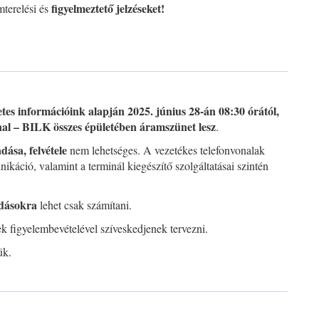
figyelmeztető jelzéseket!
mterelési és
etes információink alapján 2025. június 28-án 08:30 órától,
nal – BILK összes épületében áramszünet lesz
.
adása, felvétele
nem lehetséges. A vezetékes telefonvonalak
ikáció, valamint a terminál kiegészítő szolgáltatásai szintén
dásokra
lehet csak számítani.
iek figyelembevételével szíveskedjenek tervezni.
ük.