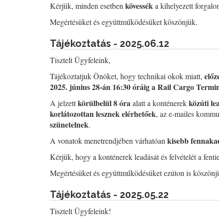
kövessék
Kérjük, minden esetben
a kihelyezett forgalo
Megértésüket és együttműködésüket köszönjük.
Tájékoztatás - 2025.06.12
Tisztelt Ügyfeleink,
előz
Tájékoztatjuk Önöket, hogy technikai okok miatt,
2025. június 28-án 16:30 óráig a Rail Cargo Termi
körülbelül 8 óra
közúti le
A jelzett
alatt a konténerek
korlátozottan lesznek elérhetőek
, az e-mailes kommun
szünetelnek
.
kisebb fennaka
A vonatok menetrendjében várhatóan
Kérjük, hogy a konténerek leadását és felvételét a fent
Megértésüket és együttműködésüket ezúton is köszönj
Tájékoztatás - 2025.05.22
Tisztelt Ügyfeleink!