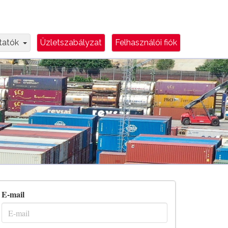
e
Dropdown Toggle
ztatók
Üzletszabályzat
Felhasználói fiók
E-mail