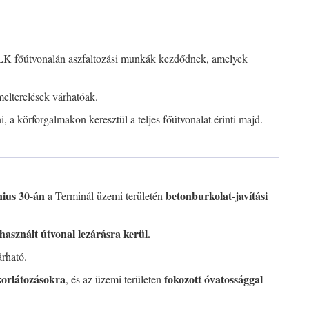
ILK főútvonalán aszfaltozási munkák kezdődnek, amelyek
melterelések várhatóak.
a körforgalmakon keresztül a teljes főútvonalat érinti majd.
nius 30-án
betonburkolat-javítási
a Terminál üzemi területén
használt útvonal lezárásra kerül.
rható.
korlátozásokra
fokozott óvatossággal
, és az üzemi területen