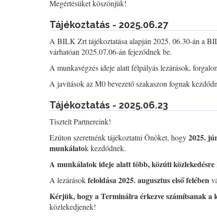
Megértésüket köszönjük!
Tájékoztatás - 2025.06.27
A BILK Zrt tájékoztatása alapján 2025. 06.30-án a B
várhatóan 2025.07.06-án fejeződnek be.
A munkavégzés ideje alatt félpályás lezárások, forgalo
A javítások az M0 bevezető szakaszon fognak kezdődni, 
Tájékoztatás - 2025.06.23
Tisztelt Partnereink!
2025. jú
Ezúton szeretnénk tájékoztatni Önöket, hogy
munkálato
k kezdődnek.
A munkálatok ideje alatt több, közúti közlekedésre 
feloldása 2025. augusztus első felében
A lezárások
vá
Kérjük, hogy a Terminálra érkezve számítsanak a 
közlekedjenek!