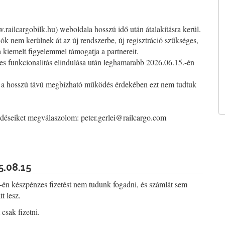
ailcargobilk.hu) weboldala hosszú idő után átalakításra kerül.
iók nem kerülnek át az új rendszerbe, új regisztráció szűkséges,
kiemelt figyelemmel támogatja a partnereit.
jes funkcionalitás elindulása után leghamarabb 2026.06.15.-én
de a hosszú távú megbízható működés érdekében ezt nem tudtuk
érdéseiket megválaszolom:
peter.gerlei@railcargo.com
5.08.15
-én készpénzes fizetést nem tudunk fogadni, és számlát sem
t lesz.
csak fizetni.