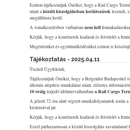
Ezúton tájékoztatjuk Önöket, hogy a Rail Cargo Termi
közúti kiszolgálásban korlátozások
miatt a
lesznek, e
megállításra kerül.
nem kell
A vonatkezelésben várhatóan
fennakadásokra
Kérjük, hogy a konténerek leadását és felvételét a fent
Megértésüket és együttműködésüket ezúton is köszönj
Tájékoztatás - 2025.04.11
Tisztelt Ügyfeleink,
Tájékoztatjuk Önöket, hogy a Belgrádot Budapesttel ös
állomás átépítési munkálatai miatt, előzetes információi
10 óráig
a Rail Cargo Term
terjedő időintervallumban
A jelzett 72 óra alatt végzett munkafolyamatok során 
kizárásával jár.
Kérjük, hogy a konténerek leadását és felvételét a fent
Ezzel párhuzamosan a közúti kiszolgálás zavartalanul