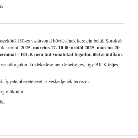
ük.
szekötő 150-es vasútvonal bővítésének keretein belül, Soroksár
2025. március 17. 10:00 órától 2025. március 20-
nk szerint,
erminal – BILK nem tud vonatokat fogadni, illetve indítani
.
 vonatforgalom közlekedése nem lehetséges, így BILK teljes
iek figyelembevételével szíveskedjenek tervezni.
 fog működni.
ük.