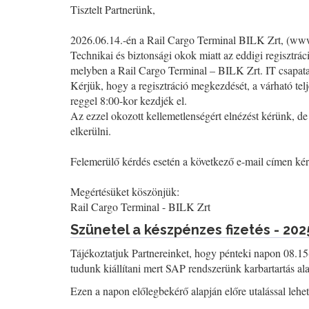
Tisztelt Partnerünk,
2026.06.14.-én a Rail Cargo Terminal BILK Zrt, (www.r
Technikai és biztonsági okok miatt az eddigi regisztrác
melyben a Rail Cargo Terminal – BILK Zrt. IT csapata 
Kérjük, hogy a regisztráció megkezdését, a várható tel
reggel 8:00-kor kezdjék el.
Az ezzel okozott kellemetlenségért elnézést kérünk, 
elkerülni.
Felemerülő kérdés esetén a következő e-mail címen k
Megértésüket köszönjük:
Rail Cargo Terminal - BILK Zrt
Szünetel a készpénzes fizetés - 202
Tájékoztatjuk Partnereinket, hogy pénteki napon 08.15
tudunk kiállítani mert SAP rendszerünk karbartartás alat
Ezen a napon előlegbekérő alapján előre utalással lehet 