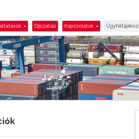
n Toggle
Dropdown Toggle
Dropdown Toggl
áltatások
Díjszabás
Kapcsolatok
Ügyféltájéko
ciók