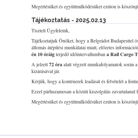
Megértésüket és együttműködésüket ezúton is köszönj
Tájékoztatás - 2025.02.13
Tisztelt Ügyfeleink,
Tájékoztatjuk Önöket, hogy a Belgrádot Budapesttel ös
állomás átépítési munkálatai miatt, előzetes információi
én 10 óráig
a Rail Cargo T
terjedő időintervallumban
72 óra
A jelzett
alatt végzett munkafolyamatok során a
kizárásával jár.
Kérjük, hogy a konténerek leadását és felvételét a fent
Ezzel párhuzamosan a közúti kiszolgálás zavartalanul
Megértésüket és együttműködésüket ezúton is köszönj