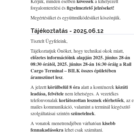
kövessék
Kérjük, minden esetben
a kihelyezett
figyelmeztető jelzéseket!
forgalomterelési és
Megértésüket és együttműködésüket köszönjük.
Tájékoztatás - 2025.06.12
Tisztelt Ügyfeleink,
Tájékoztatjuk Önöket, hogy technikai okok miatt,
előzetes információink alapján 2025. június 28-án
08:30 órától, 2025. június 28-án 16:30 óráig a Rail
Cargo Terminal – BILK összes épületében
áramszünet lesz
.
körülbelül 8 óra
közúti
A jelzett
alatt a konténerek
leadása, felvétele
nem lehetséges. A vezetékes
korlátozottan lesznek elérhetőek
telefonvonalak
, az e
mailes kommunikáció, valamint a terminál kiegészítő
szünetelnek
szolgáltatásai szintén
.
kisebb
A vonatok menetrendjében várhatóan
fennakadásokra
lehet csak számítani.