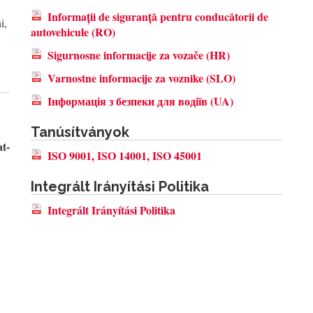
Informații de siguranță pentru conducătorii de
i,
autovehicule (RO)
Sigurnosne informacije za vozače (HR)
Varnostne informacije za voznike (SLO)
Інформація з безпеки для водіїв (UA)
Tanúsítványok
t-
ISO 9001, ISO 14001, ISO 45001
Integrált Irányítási Politika
Integrált Irányítási Politika