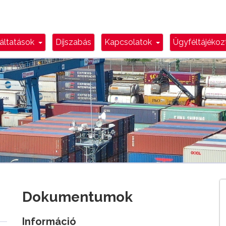
n Toggle
Dropdown Toggle
Dropdown Toggl
áltatások
Díjszabás
Kapcsolatok
Ügyféltájéko
Dokumentumok
Információ