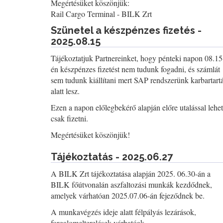
Megértésüket köszönjük:
Rail Cargo Terminal - BILK Zrt
Szünetel a készpénzes fizetés -
2025.08.15
Tájékoztatjuk Partnereinket, hogy pénteki napon 08.15
én készpénzes fizetést nem tudunk fogadni, és számlát
sem tudunk kiállítani mert SAP rendszerünk karbartart
alatt lesz.
Ezen a napon előlegbekérő alapján előre utalással lehet
csak fizetni.
Megértésüket köszönjük!
Tájékoztatás - 2025.06.27
A BILK Zrt tájékoztatása alapján 2025. 06.30-án a
BILK főútvonalán aszfaltozási munkák kezdődnek,
amelyek várhatóan 2025.07.06-án fejeződnek be.
A munkavégzés ideje alatt félpályás lezárások,
forgalomelterelések várhatóak.