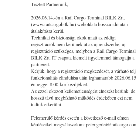
Tisztelt Partnerünk,
2026.06.14.-én a Rail Cargo Terminal BILK Zrt,
(www.railcargobilk.hu) weboldala hosszú idő után
átalakításra kerül.
Technikai és biztonsági okok miatt az eddigi
regisztrációk nem kerülnek át az új rendszerbe, új
regisztráció szűkséges, melyben a Rail Cargo Terminal
BILK Zrt. IT csapata kiemelt figyelemmel támogatja a
partnereit.
Kérjük, hogy a regisztráció megkezdését, a várható telj
funkcionalitás elindulása után leghamarabb 2026.06.15
én reggel 8:00-kor kezdjék el.
Az ezzel okozott kellemetlenségért elnézést kérünk, de
hosszú távú megbízható működés érdekében ezt nem
tudtuk elkerülni.
Felemerülő kérdés esetén a következő e-mail címen
kérdéseiket megválaszolom:
peter.gerlei@railcargo.co