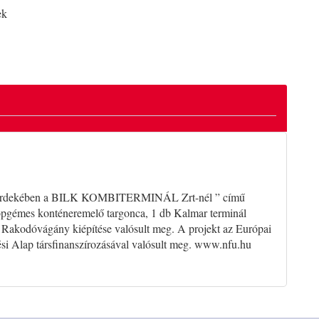
ek
lése érdekében a BILK KOMBITERMINÁL Zrt-nél ” című
zkópgémes konténeremelő targonca, 1 db Kalmar terminál
nt Rakodóvágány kiépítése valósult meg. A projekt az Európai
ési Alap társfinanszírozásával valósult meg. www.nfu.hu