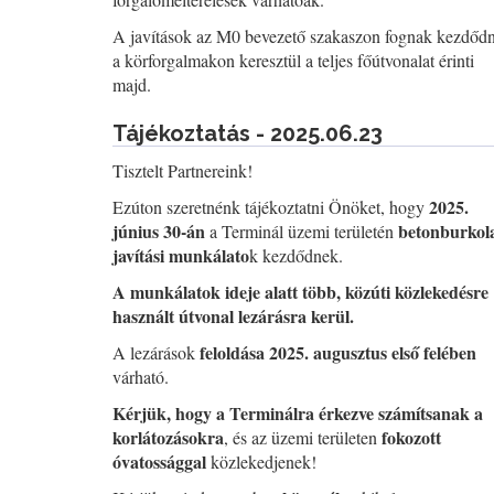
A javítások az M0 bevezető szakaszon fognak kezdődn
a körforgalmakon keresztül a teljes főútvonalat érinti
majd.
Tájékoztatás - 2025.06.23
Tisztelt Partnereink!
2025.
Ezúton szeretnénk tájékoztatni Önöket, hogy
június 30-án
betonburkola
a Terminál üzemi területén
javítási munkálato
k kezdődnek.
A munkálatok ideje alatt több, közúti közlekedésre
használt útvonal lezárásra kerül.
feloldása 2025. augusztus első felében
A lezárások
várható.
Kérjük, hogy a Terminálra érkezve számítsanak a
korlátozásokra
fokozott
, és az üzemi területen
óvatossággal
közlekedjenek!