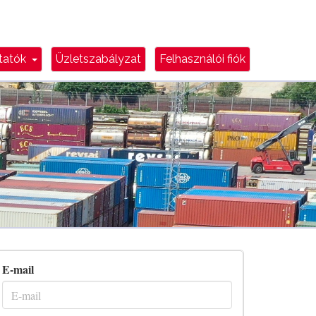
e
Dropdown Toggle
ztatók
Üzletszabályzat
Felhasználói fiók
E-mail