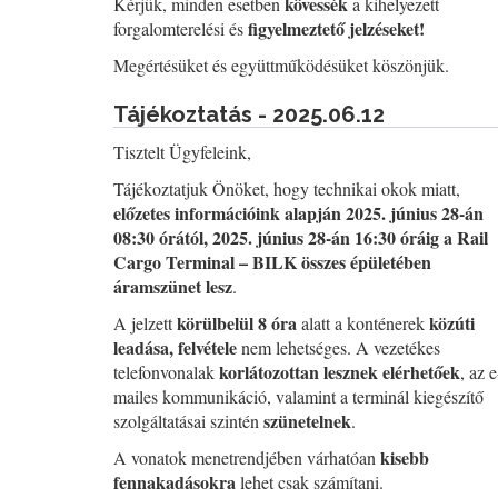
kövessék
Kérjük, minden esetben
a kihelyezett
figyelmeztető jelzéseket!
forgalomterelési és
Megértésüket és együttműködésüket köszönjük.
Tájékoztatás - 2025.06.12
Tisztelt Ügyfeleink,
Tájékoztatjuk Önöket, hogy technikai okok miatt,
előzetes információink alapján 2025. június 28-án
08:30 órától, 2025. június 28-án 16:30 óráig a Rail
Cargo Terminal – BILK összes épületében
áramszünet lesz
.
körülbelül 8 óra
közúti
A jelzett
alatt a konténerek
leadása, felvétele
nem lehetséges. A vezetékes
korlátozottan lesznek elérhetőek
telefonvonalak
, az e
mailes kommunikáció, valamint a terminál kiegészítő
szünetelnek
szolgáltatásai szintén
.
kisebb
A vonatok menetrendjében várhatóan
fennakadásokra
lehet csak számítani.