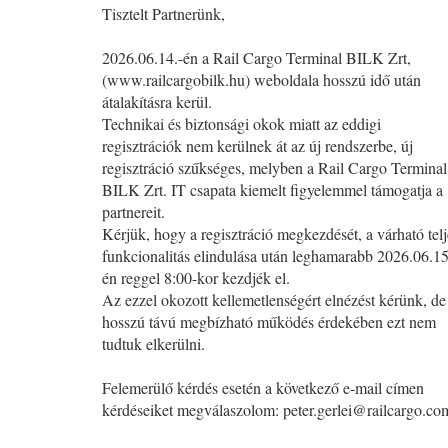
Tisztelt Partnerünk,
2026.06.14.-én a Rail Cargo Terminal BILK Zrt,
(www.railcargobilk.hu) weboldala hosszú idő után
átalakításra kerül.
Technikai és biztonsági okok miatt az eddigi
regisztrációk nem kerülnek át az új rendszerbe, új
regisztráció szűkséges, melyben a Rail Cargo Terminal
BILK Zrt. IT csapata kiemelt figyelemmel támogatja a
partnereit.
Kérjük, hogy a regisztráció megkezdését, a várható telj
funkcionalitás elindulása után leghamarabb 2026.06.15
én reggel 8:00-kor kezdjék el.
Az ezzel okozott kellemetlenségért elnézést kérünk, de
hosszú távú megbízható működés érdekében ezt nem
tudtuk elkerülni.
Felemerülő kérdés esetén a következő e-mail címen
kérdéseiket megválaszolom:
peter.gerlei@railcargo.co