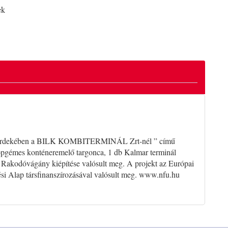
ek
lése érdekében a BILK KOMBITERMINÁL Zrt-nél ” című
zkópgémes konténeremelő targonca, 1 db Kalmar terminál
nt Rakodóvágány kiépítése valósult meg. A projekt az Európai
ési Alap társfinanszírozásával valósult meg. www.nfu.hu