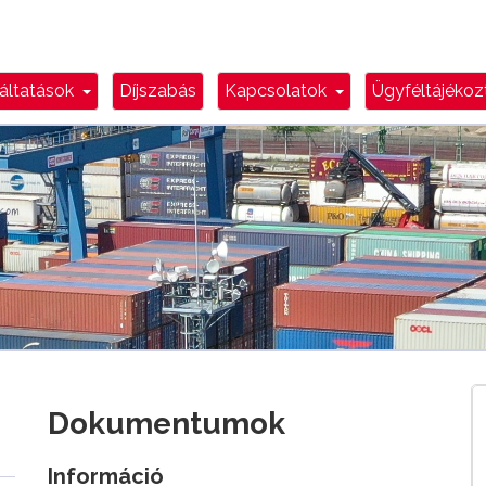
n Toggle
Dropdown Toggle
Dropdown Toggl
áltatások
Díjszabás
Kapcsolatok
Ügyféltájéko
Dokumentumok
Információ