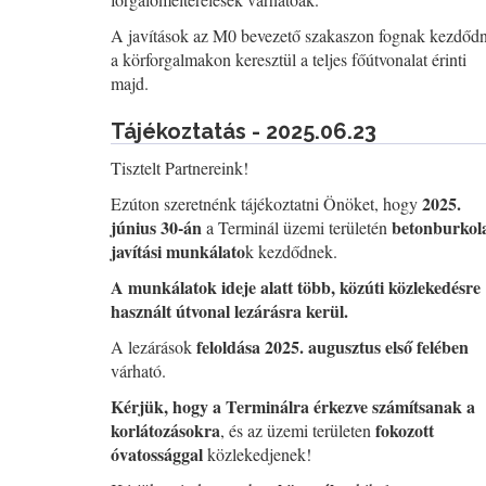
A javítások az M0 bevezető szakaszon fognak kezdődn
a körforgalmakon keresztül a teljes főútvonalat érinti
majd.
Tájékoztatás - 2025.06.23
Tisztelt Partnereink!
2025.
Ezúton szeretnénk tájékoztatni Önöket, hogy
június 30-án
betonburkola
a Terminál üzemi területén
javítási munkálato
k kezdődnek.
A munkálatok ideje alatt több, közúti közlekedésre
használt útvonal lezárásra kerül.
feloldása 2025. augusztus első felében
A lezárások
várható.
Kérjük, hogy a Terminálra érkezve számítsanak a
korlátozásokra
fokozott
, és az üzemi területen
óvatossággal
közlekedjenek!