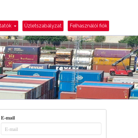
e
Dropdown Toggle
ztatók
Üzletszabályzat
Felhasználói fiók
E-mail