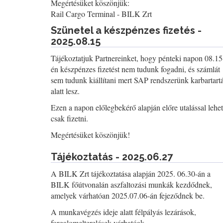
Megértésüket köszönjük:
Rail Cargo Terminal - BILK Zrt
Szünetel a készpénzes fizetés -
2025.08.15
Tájékoztatjuk Partnereinket, hogy pénteki napon 08.15
én készpénzes fizetést nem tudunk fogadni, és számlát
sem tudunk kiállítani mert SAP rendszerünk karbartart
alatt lesz.
Ezen a napon előlegbekérő alapján előre utalással lehet
csak fizetni.
Megértésüket köszönjük!
Tájékoztatás - 2025.06.27
A BILK Zrt tájékoztatása alapján 2025. 06.30-án a
BILK főútvonalán aszfaltozási munkák kezdődnek,
amelyek várhatóan 2025.07.06-án fejeződnek be.
A munkavégzés ideje alatt félpályás lezárások,
forgalomelterelések várhatóak.