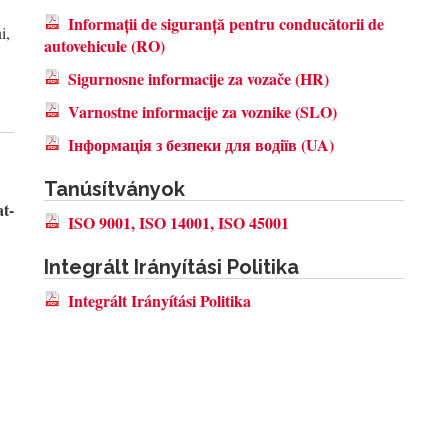
Informații de siguranță pentru conducătorii de
i,
autovehicule (RO)
Sigurnosne informacije za vozače (HR)
Varnostne informacije za voznike (SLO)
Інформація з безпеки для водіїв (UA)
Tanúsítványok
t-
ISO 9001, ISO 14001, ISO 45001
Integrált Irányítási Politika
Integrált Irányítási Politika