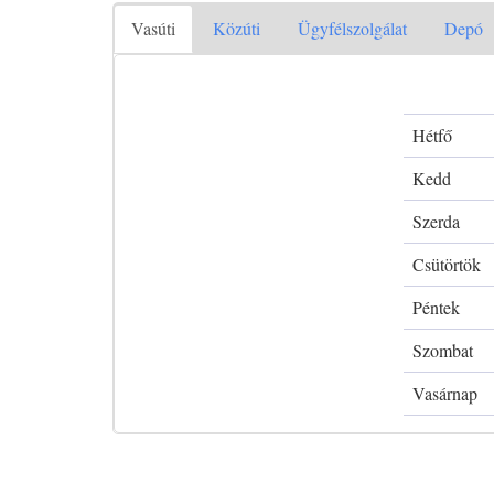
Vasúti
Közúti
Ügyfélszolgálat
Depó
Hétfő
Kedd
Szerda
Csütörtök
Péntek
Szombat
Vasárnap