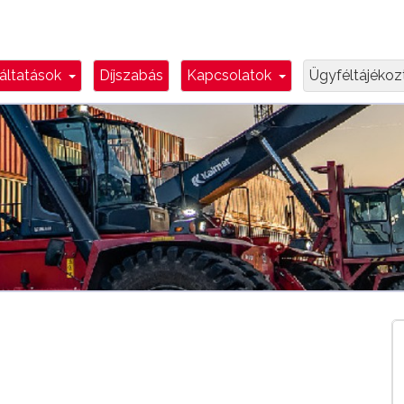
n Toggle
Dropdown Toggle
Dropdown Toggl
áltatások
Díjszabás
Kapcsolatok
Ügyféltájéko