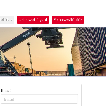
e
Dropdown Toggle
ztatók
Üzletszabályzat
Felhasználói fiók
E-mail