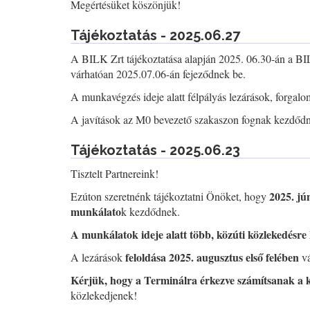
Megértésüket köszönjük!
Tájékoztatás - 2025.06.27
A BILK Zrt tájékoztatása alapján 2025. 06.30-án a B
várhatóan 2025.07.06-án fejeződnek be.
A munkavégzés ideje alatt félpályás lezárások, forgalo
A javítások az M0 bevezető szakaszon fognak kezdődni, 
Tájékoztatás - 2025.06.23
Tisztelt Partnereink!
2025. jú
Ezúton szeretnénk tájékoztatni Önöket, hogy
munkálato
k kezdődnek.
A munkálatok ideje alatt több, közúti közlekedésre 
feloldása 2025. augusztus első felében
A lezárások
vá
Kérjük, hogy a Terminálra érkezve számítsanak a 
közlekedjenek!