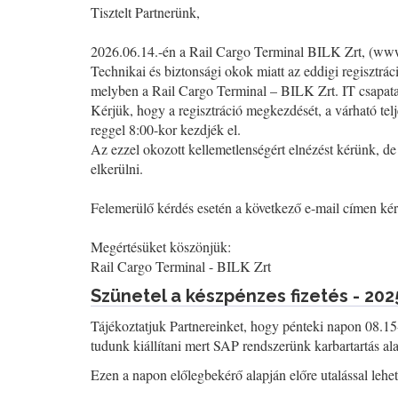
Tisztelt Partnerünk,
2026.06.14.-én a Rail Cargo Terminal BILK Zrt, (www.r
Technikai és biztonsági okok miatt az eddigi regisztrác
melyben a Rail Cargo Terminal – BILK Zrt. IT csapata 
Kérjük, hogy a regisztráció megkezdését, a várható tel
reggel 8:00-kor kezdjék el.
Az ezzel okozott kellemetlenségért elnézést kérünk, 
elkerülni.
Felemerülő kérdés esetén a következő e-mail címen k
Megértésüket köszönjük:
Rail Cargo Terminal - BILK Zrt
Szünetel a készpénzes fizetés - 202
Tájékoztatjuk Partnereinket, hogy pénteki napon 08.15
tudunk kiállítani mert SAP rendszerünk karbartartás alat
Ezen a napon előlegbekérő alapján előre utalással lehet 