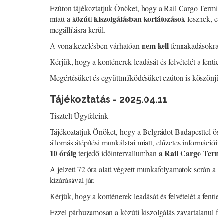
Ezúton tájékoztatjuk Önöket, hogy a Rail Cargo Termi
közúti kiszolgálásban korlátozások
miatt a
lesznek, e
megállításra kerül.
nem kell
A vonatkezelésben várhatóan
fennakadásokra
Kérjük, hogy a konténerek leadását és felvételét a fent
Megértésüket és együttműködésüket ezúton is köszönj
Tájékoztatás - 2025.04.11
Tisztelt Ügyfeleink,
Tájékoztatjuk Önöket, hogy a Belgrádot Budapesttel ös
állomás átépítési munkálatai miatt, előzetes információi
10 óráig
a Rail Cargo Term
terjedő időintervallumban
A jelzett 72 óra alatt végzett munkafolyamatok során 
kizárásával jár.
Kérjük, hogy a konténerek leadását és felvételét a fent
Ezzel párhuzamosan a közúti kiszolgálás zavartalanul