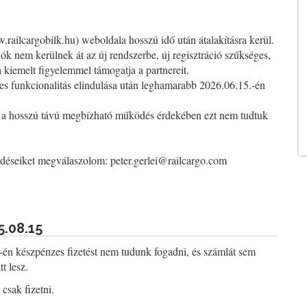
ailcargobilk.hu) weboldala hosszú idő után átalakításra kerül.
iók nem kerülnek át az új rendszerbe, új regisztráció szűkséges,
kiemelt figyelemmel támogatja a partnereit.
jes funkcionalitás elindulása után leghamarabb 2026.06.15.-én
de a hosszú távú megbízható működés érdekében ezt nem tudtuk
érdéseiket megválaszolom:
peter.gerlei@railcargo.com
5.08.15
-én készpénzes fizetést nem tudunk fogadni, és számlát sem
t lesz.
csak fizetni.