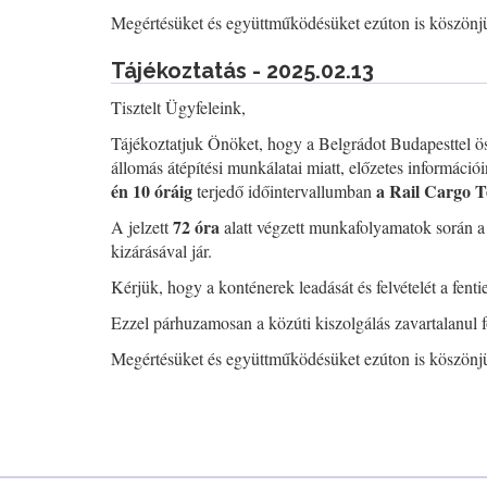
Megértésüket és együttműködésüket ezúton is köszönj
Tájékoztatás - 2025.02.13
Tisztelt Ügyfeleink,
Tájékoztatjuk Önöket, hogy a Belgrádot Budapesttel ös
állomás átépítési munkálatai miatt, előzetes információi
én 10 óráig
a Rail Cargo T
terjedő időintervallumban
72 óra
A jelzett
alatt végzett munkafolyamatok során a
kizárásával jár.
Kérjük, hogy a konténerek leadását és felvételét a fent
Ezzel párhuzamosan a közúti kiszolgálás zavartalanul
Megértésüket és együttműködésüket ezúton is köszönj