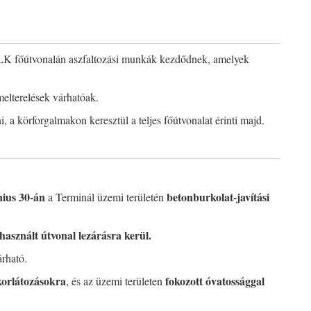
ILK főútvonalán aszfaltozási munkák kezdődnek, amelyek
melterelések várhatóak.
a körforgalmakon keresztül a teljes főútvonalat érinti majd.
nius 30-án
betonburkolat-javítási
a Terminál üzemi területén
használt útvonal lezárásra kerül.
rható.
korlátozásokra
fokozott óvatossággal
, és az üzemi területen