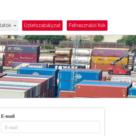
e
Dropdown Toggle
ztatók
Üzletszabályzat
Felhasználói fiók
E-mail