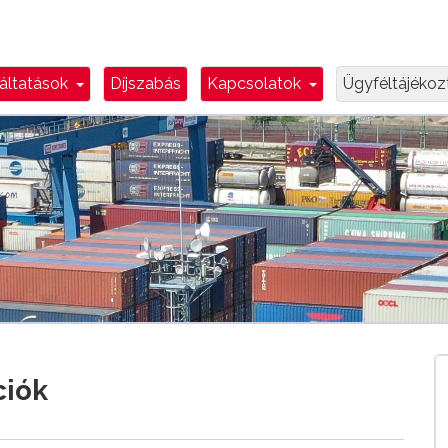
n Toggle
Dropdown Toggle
Dropdown Toggl
áltatások
Díjszabás
Kapcsolatok
Ügyféltájéko
ciók