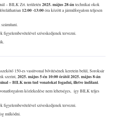
2025. május 28-án
nál – BILK Zrt. területén
technikai okok
12:00 -13:00
lőreláthatóan
óra között a járműforgalom teljesen
 számítani.
iek figyelembevételével szíveskedjenek tervezni.
ük.
szekötő 150-es vasútvonal bővítésének keretein belül, Soroksár
2025. május 5-én 10:00 órától 2025. május 8-án
nk szerint,
inal – BILK nem tud vonatokat fogadni, illetve indítani
.
a vonatforgalom közlekedése nem lehetséges, így BILK teljes
iek figyelembevételével szíveskedjenek tervezni.
 fog működni.