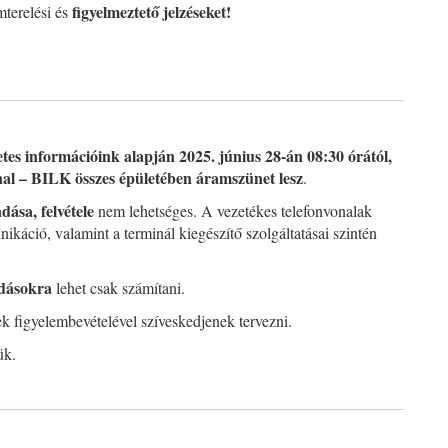
figyelmeztető jelzéseket!
mterelési és
etes információink alapján 2025. június 28-án 08:30 órától,
nal – BILK összes épületében áramszünet lesz
.
adása, felvétele
nem lehetséges. A vezetékes telefonvonalak
ikáció, valamint a terminál kiegészítő szolgáltatásai szintén
dásokra
lehet csak számítani.
iek figyelembevételével szíveskedjenek tervezni.
ük.