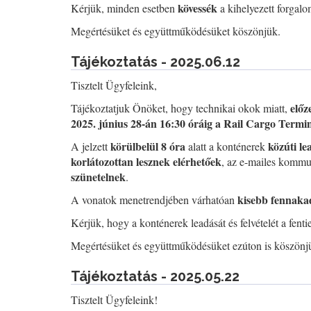
kövessék
Kérjük, minden esetben
a kihelyezett forgalo
Megértésüket és együttműködésüket köszönjük.
Tájékoztatás - 2025.06.12
Tisztelt Ügyfeleink,
előz
Tájékoztatjuk Önöket, hogy technikai okok miatt,
2025. június 28-án 16:30 óráig a Rail Cargo Termi
körülbelül 8 óra
közúti le
A jelzett
alatt a konténerek
korlátozottan lesznek elérhetőek
, az e-mailes kommun
szünetelnek
.
kisebb fennaka
A vonatok menetrendjében várhatóan
Kérjük, hogy a konténerek leadását és felvételét a fent
Megértésüket és együttműködésüket ezúton is köszönj
Tájékoztatás - 2025.05.22
Tisztelt Ügyfeleink!