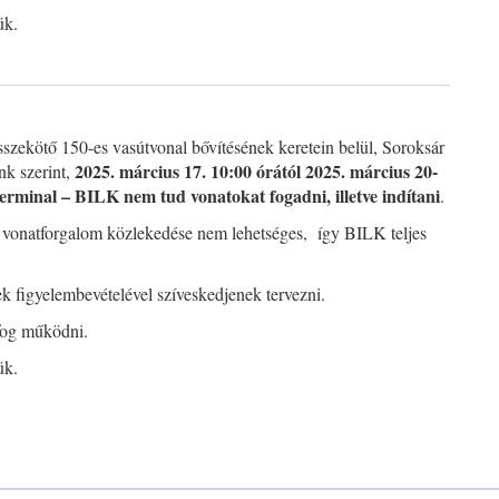
ük.
szekötő 150-es vasútvonal bővítésének keretein belül, Soroksár
2025. március 17. 10:00 órától 2025. március 20-
nk szerint,
erminal – BILK nem tud vonatokat fogadni, illetve indítani
.
 vonatforgalom közlekedése nem lehetséges, így BILK teljes
iek figyelembevételével szíveskedjenek tervezni.
 fog működni.
ük.